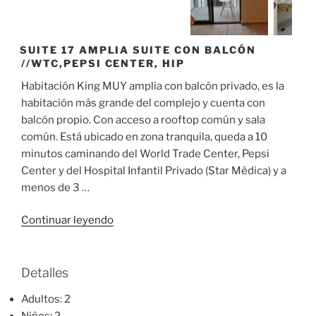
SUITE 17 AMPLIA SUITE CON BALCÓN
//WTC,PEPSI CENTER, HIP
Habitación King MUY amplia con balcón privado, es la
habitación más grande del complejo y cuenta con
balcón propio. Con acceso a rooftop común y sala
común. Está ubicado en zona tranquila, queda a 10
minutos caminando del World Trade Center, Pepsi
Center y del Hospital Infantil Privado (Star Médica) y a
menos de 3 …
«Suite
Continuar leyendo
17
AMPLIA
suite
Detalles
con
Adultos:
2
balcón