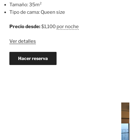
Tamaño:
35m²
de
Tipo de cama:
Queen size
WTC/HIP»
Precio desde:
$
1,100
por noche
Ver detalles
Hacer reserva