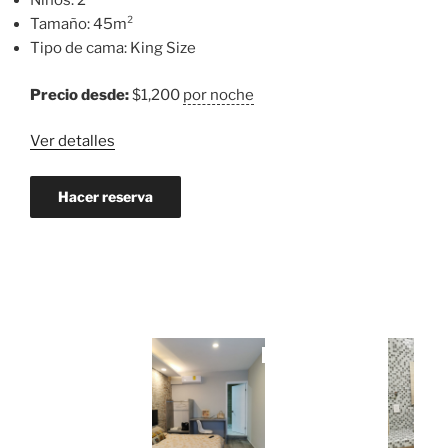
Niños:
2
//WTC,Pepsi
Tamaño:
45m²
Center,
Tipo de cama:
King Size
HIP»
Precio desde:
$
1,200
por noche
Ver detalles
Hacer reserva