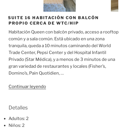
SUITE 16 HABITACIÓN CON BALCÓN
PROPIO CERCA DE WTC/HIP
Habitación Queen con balcón privado, acceso a rooftop
común y a sala común. Está ubicado en una zona
tranquila, queda a 10 minutos caminando del World
Trade Center, Pepsi Center y del Hospital Infantil
Privado (Star Médica), y a menos de 3 minutos de una
gran variedad de restaurantes y locales (Fisher’s,
Domino’s, Pain Quotidien, …
«Suite
Continuar leyendo
16
Habitación
con
Detalles
balcón
Adultos:
2
propio
Niños:
2
cerca